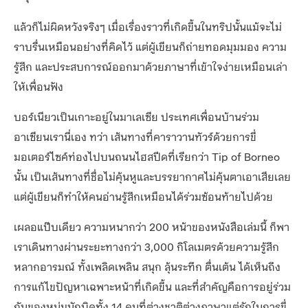
แล้วก็ไม่ผิดหวังจริงๆ เมื่อเรื่องราวที่เกิดขึ้นในทริปนั้นแม้จะไม่
ราบรื่นเหมือนอย่างที่คิดไว้ แต่ผู้เขียนก็ถ่ายทอดมุมมอง ความ
รู้สึก และประสบการณ์ออกมาด้วยภาษาที่เข้าใจง่ายเหมือนเล่า
ให้เพื่อนฟัง
บอร์เนียวเป็นเกาะอยู่ในมาเลเซีย ประเทศเพื่อนบ้านร่วม
อาเซียนเรานี่เอง ทว่า เส้นทางที่คาราวานทัวร์ด้วยการขี่
มอเตอร์ไซค์ท่องไปบนถนนไฮสปีดที่เรียกว่า Tip of Borneo
นั้น เป็นเส้นทางที่ชื่อไม่คุ้นหูและบรรยากาศไม่คุ้นตาเอาเสียเลย
แต่ผู้เขียนก็ทำให้คนอ่านรู้สึกเหมือนได้ร่วมซ้อนท้ายไปด้วย
เผลอแป๊บเดียว ความหนากว่า 200 หน้าของหนังสือเล่มนี้ ก็พา
เราเดินทางผ่านระยะทางกว่า 3,000 กิโลเมตรด้วยความรู้สึก
หลากอารมณ์ ทั้งเพลิดเพลิน สนุก ลุ้นระทึก ตื่นเต้น ได้เห็นถึง
การแก้ไขปัญหาเฉพาะหน้าที่เกิดขึ้น และที่สำคัญคือการอยู่ร่วม
กันของหนุ่มนักบิดทั้ง 14 คนที่ต่างชาติต่างภาษาแต่รักในการขี่