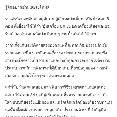
รู้สึกอยากอ่านเลยใช่ไหมล่ะ
ว่าแล้วก็ลองพลิกอ่านดูสักบท ผู้เขียนแบ่งเนื้อหาเป็นทั้งหมด 6
ตอน ตั้งชื่อเก๋ไก๋ให้ว่า ‘อุ่นเครื่อง บด ชง ซด เครื่องเคียง และแวะ
ร้าน’ ในแต่ละตอนก็แบ่งเป็นบทๆ รวมทั้งเล่มได้ 30 บท
ว่ากันตั้งแต่ประวัติศาสตร์ของกาแฟที่สะท้อนวัฒนธรรมอันรุ่ม
รวยของการดื่ม การเลือกเครื่องชง ประเภทของกาแฟ กระทั่ง
สารพันเรื่องราวเกี่ยวกับกาแฟอย่างที่คุณอาจจะคาดไม่ถึง ผ่าน
ประสบการณ์การเดินทางที่ผู้เขียนเก็บเกี่ยวข้อมูลของ ‘กาแฟ’
สนองความสนใจใคร่รู้ของตัวเองมาตลอด
แต่ที่นับว่าเด็ดและชอบมาก คือการรีวิวรสชาติกาแฟแต่ละถุง
แต่ละยี่ห้อรวม 34 ถุงที่ผู้เขียนหอบหิ้วมาจากสถานที่ต่างๆ ทั่ว
โลก แบบที่ชงจริง...ชิมเอง และเกร็ดเล็กเกร็ดน้อยเกี่ยวกับกาแฟ
ถุงนั้น ตั้งแต่กระบวนการปลูก เก็บ คั่ว เบลนด์ ชง ที่สำคัญคือ