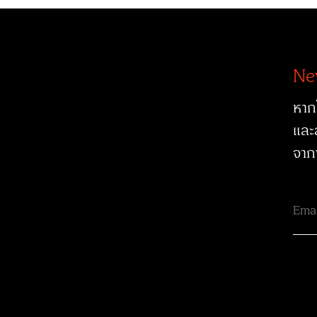
Ne
หาก
และ
จาก