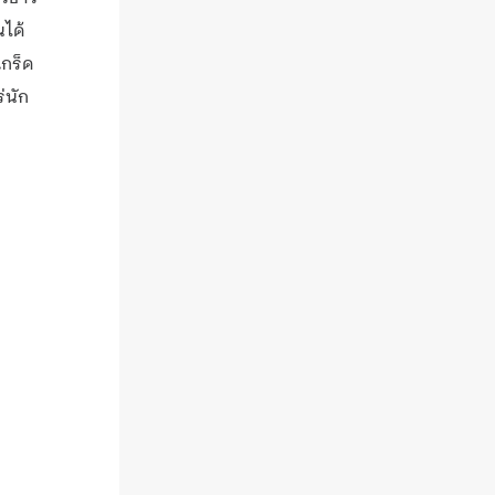
นได้
เกร็ด
่นัก