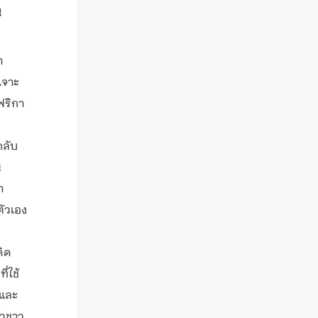
น
า
เจาะ
อฟริกา
กลับ
น
า
ตัวเอง
คิด
ี่ใช้
ตและ
ตัวชาว