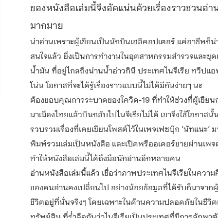
ของหนังสือเล่มนี้จึงอัดแน่นด้วยเรื่องราวชวนอ่า
มากมาย
น่าอ่านเพราะผู้เขียนเป็นนักบินเฮลิคอปเตอร์ แค่อาชีพก็น่
สนใจแล้ว ยิ่งเป็นการทำงานในอุตสาหกรรมสำรวจและขุด
น้ำมัน ที่อยู่ไกลถึงน่านน้ำอ่าวกินี ประเทศไนจีเรีย ทวีปแ
โน่น โอกาสที่จะได้รู้เรื่องราวแบบนี้ไม่ได้มีกันง่ายๆ นะ
ต้องขอบคุณการระบาดของโควิด-19 ที่ทำให้ช่วงที่ผู้เขียน
มาเมืองไทยแล้วบินกลับไปไนจีเรียไม่ได้ เขาจึงใช้โอกาสนั้
รวบรวมเรื่องที่เคยเขียนโพสต์ไว้ในเพจเฟซบุ๊ก ‘นัทแนะ’ ม
พิมพ์รวมเล่มเป็นหนังสือ และเปิดพรีออเดอร์ขายผ่านเพจ
ทำให้หนังสือเล่มนี้ได้ถึงมือนักอ่านอีกหลายคน
อ่านหนังสือเล่มนี้แล้ว เชื่อว่าภาพประเทศไนจีเรียในความ
ของคนอ่านคงเปลี่ยนไป อย่างน้อยข้อมูลที่ได้รับก็มาจากผู้ท
ชีวิตอยู่ที่นั่นจริงๆ โดยเฉพาะในด้านความปลอดภัยในชีวิ
ทรัพย์สิน ที่ร่ำลือกันว่าไนจีเรียเป็นประเทศที่มีการลักพา