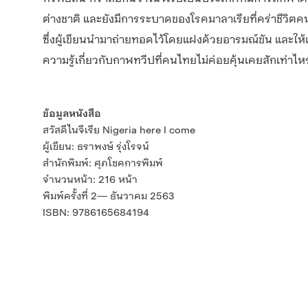
ต่างชาติ และยังมีการระบาดของโรคมาลาเรียที่คร่าชีวิตค
ซึ่งผู้เขียนนำมาถ่ายทอดไว้โดยแฝงด้วยอารมณ์ขัน และให้
ความรู้เกี่ยวกับกาฬทวีปที่คนไทยไม่ค่อยคุ้นเคยสักเท่าไหร
ข้อมูลหนังสือ
สวัสดีไนจีเรีย Nigeria here I come
ผู้เขียน: ธราพงษ์ รุ่งโรจน์
สำนักพิมพ์: ศุภโชคการพิมพ์
จำนวนหน้า: 216 หน้า
พิมพ์ครั้งที่ 2— ธันวาคม 2563
ISBN: 9786165684194