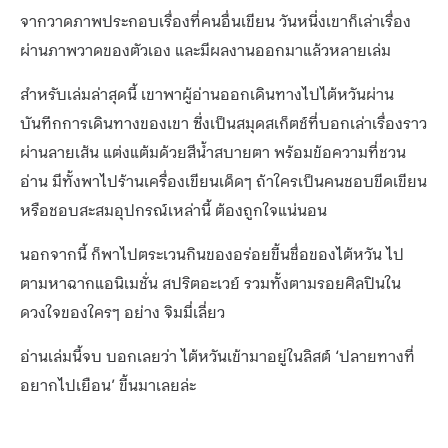
จากวาดภาพประกอบเรื่องที่คนอื่นเขียน วันหนึ่งเขาก็เล่าเรื่อง
ผ่านภาพวาดของตัวเอง และมีผลงานออกมาแล้วหลายเล่ม
สำหรับเล่มล่าสุดนี้ เขาพาผู้อ่านออกเดินทางไปไต้หวันผ่าน
บันทึกการเดินทางของเขา ซึ่งเป็นสมุดสเก็ตช์ที่บอกเล่าเรื่องราว
ผ่านลายเส้น แต่งแต้มด้วยสีน้ำสบายตา พร้อมข้อความที่ชวน
อ่าน มีทั้งพาไปร้านเครื่องเขียนเด็ดๆ ถ้าใครเป็นคนชอบขีดเขียน
หรือชอบสะสมอุปกรณ์เหล่านี้ ต้องถูกใจแน่นอน
นอกจากนี้ ก็พาไปตระเวนกินของอร่อยขึ้นชื่อของไต้หวัน ไป
ตามหาฉากแอนิเมชั่น สปริตอะเวย์ รวมทั้งตามรอยศิลปินใน
ดวงใจของใครๆ อย่าง จิมมี่เลี่ยว
อ่านเล่มนี้จบ บอกเลยว่า ไต้หวันเข้ามาอยู่ในลิสต์ ‘ปลายทางที่
อยากไปเยือน’ ขึ้นมาเลยล่ะ