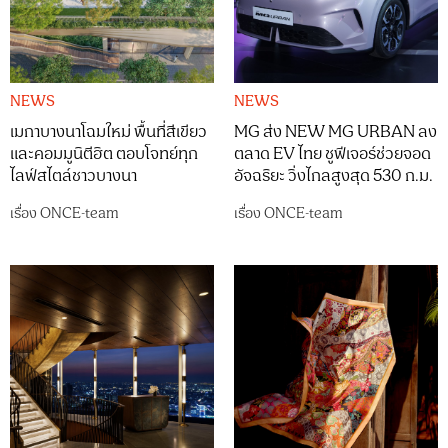
NEWS
NEWS
เมกาบางนาโฉมใหม่ พื้นที่สีเขียว
MG ส่ง NEW MG URBAN ลง
และคอมมูนิตีฮิต ตอบโจทย์ทุก
ตลาด EV ไทย ชูฟีเจอร์ช่วยจอด
ไลฟ์สไตล์ชาวบางนา
อัจฉริยะ วิ่งไกลสูงสุด 530 ก.ม.
เรื่อง
ONCE-team
เรื่อง
ONCE-team