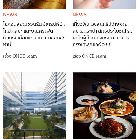
NEWS
NEWS
ไอคอนสยามชวนสัมผัสเสน่ห์ผ้า
เที่ยวฟิน แพลนทริปง่าย จ่าย
ไทย ศิลปะ และงานคราฟต์
สบายกระเป๋า สิทธิประโยชน์ใหม่
ต้อนรับเดือนแห่งวันแม่ตลอดสิง
เอาใจผู้ถือบัตรเครดิตธนาคาร
หานี้
กรุงเทพXแอร์เอเชีย
เรื่อง
ONCE-team
เรื่อง
ONCE-team