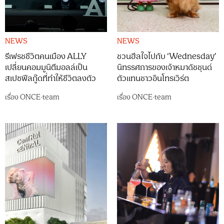
NEWS
NEWS
รีเฟรชชีวิตคนเมือง ALLY
ชวนฮีลใจไปกับ ‘Wednesday’
เปลี่ยนคอมมูนิตีมอลล์เป็น
นิทรรศการของเจ้าหมาดัชชุนด์
สเปซฟีลกู๊ดที่ทำให้ชีวิตลงตัว
ตัวแทนชาวอินโทรเวิร์ต
เรื่อง
ONCE-team
เรื่อง
ONCE-team