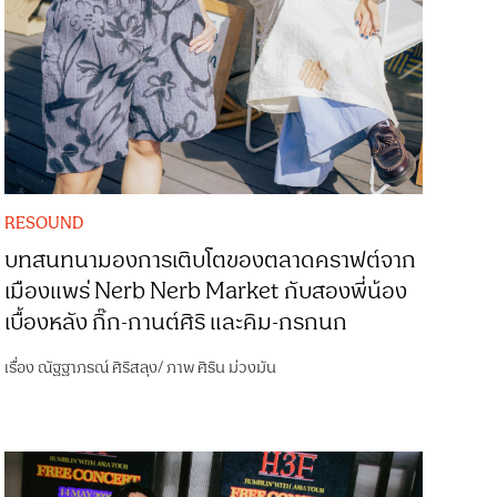
RESOUND
บทสนทนามองการเติบโตของตลาดคราฟต์จาก
เมืองแพร่ Nerb Nerb Market กับสองพี่น้อง
เบื้องหลัง กิ๊ก-กานต์ศิริ และคิม-กรกนก
เรื่อง
ณัฐฐาภรณ์ ศิริสลุง
/
ภาพ
ศิริน ม่วงมัน