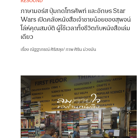
RESOUND
ภาษามอร์ส ปุ่มกดโทรศัพท์ และอักษร Star
Wars เปิดคลังหนังสือเจ้าชายน้อยของสุพจน์
โล่ห์คุณสมบัติ ผู้ใช้เวลาทั้งชีวิตกับหนังสือเล่ม
เดียว
เรื่อง
ณัฐฐาภรณ์ ศิริสลุง
/
ภาพ
ศิริน ม่วงมัน