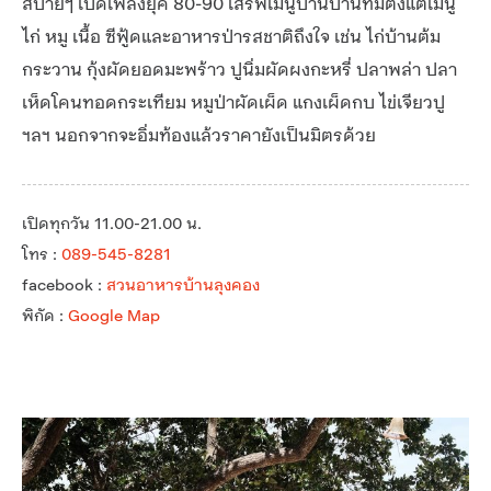
สบายๆ เปิดเพลงยุค 80-90 เสิร์ฟเมนูบ้านบ้านที่มีตั้งแต่เมนู
ไก่ หมู เนื้อ ซีฟู้ดและอาหารป่ารสชาติถึงใจ เช่น ไก่บ้านต้ม
กระวาน กุ้งผัดยอดมะพร้าว ปูนิ่มผัดผงกะหรี่ ปลาพล่า ปลา
เห็ดโคนทอดกระเทียม หมูป่าผัดเผ็ด แกงเผ็ดกบ ไข่เจียวปู
ฯลฯ นอกจากจะอิ่มท้องแล้วราคายังเป็นมิตรด้วย
เปิดทุกวัน 11.00-21.00 น.
โทร :
089-545-8281
facebook :
สวนอาหารบ้านลุงคอง
พิกัด :
Google Map