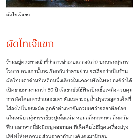
ผัดไทเจ๊แขก
ผัดไทเจ๊แขก
ร้านอยู่ตรงทางเข้าที่ว่าการอำเภอแกลง(เก่า) บนถนนสุนทร
โวหาร คนแถวนั้นจะเรียกกันว่าสามย่าน จะเรียกว่าเป็นร้าน
ผัดไทยเตาถ่านที่เหลือหนึ่งเดียวในแกลงหรือในระยองก็ว่าได้
เปิดขายมานานกว่า 50 ปี เจ๊แขกยังใช้ฟืนเป็นเชื้อเพลิงควบคุม
การผัดโดยเตาถ่านสองเตา ลับเฉพาะอยู่น้ำปรุงรสสูตรเด็ดที่
ใส่ลงไปในขณะผัด ลูกค้าต่างพากันอวยยศว่ารสชาติอร่อย
เส้นเหนียวนุ่มกรรเชียงปูเนื้อแน่น หอมกลิ่นกระทะกลิ่นควัน
ฟืน นอกจากนี้ยังมีเมนูหอยทอด ทีเด็ดคือไม่มีชุดเครื่องปรุง
เสิร์ฟให้หรอกนะ ส่วนราคากำแบงค์แดงมามีทอน