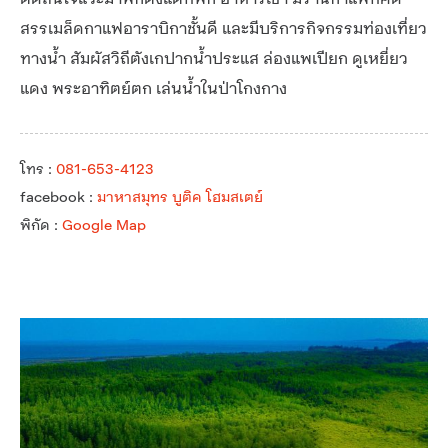
สรรเมล็ดกาแฟอาราบิกาชั้นดี และมีบริการกิจกรรมท่องเที่ยว
ทางน้ำ สัมผัสวิถีตังเกปากน้ำประแส ล่องแพเปียก ดูเหยี่ยว
แดง พระอาทิตย์ตก เล่นน้ำในป่าโกงกาง
โทร :
081-653-4123
facebook :
มาหาสมุทร บูติค โฮมสเตย์
พิกัด :
Google Map