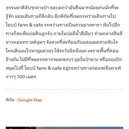
ธรรมชาติลับๆกลางป่า ขอบอกว่าอันซีนมากน้อยคนนักที่จะ
รู้จัก แถมเส้นทางก็ลึกลับ อีกพิกัดที่เจอระหว่างเดินทางไป
โอบบ์ farm & cafe ระหว่างทางเป็นสวนยางพารา หันไปอีก
ทางก็จะเห็นบ่อดินลูกรัง ภายในบ่อมีน้ำสีเขียว ท่ามกลางหินสี
ขาวคอนทราสต์สุดๆ จังหวะที่สะท้อนกับแสงแดดสวยจับใจ
ใครเดินลงไปหามุมสวยๆ ให้ระวังนิดนึงนะ เพราะพื้นที่ค่อน
ข้างชัน ไม่มีที่จอดรถควรจอดหลบๆ มุมในป่ายาง หรือลองปัก
หมุดไปที่ โอบบ์ farm & cafe อยู่ระหว่างทางก่อนจะถึงคาเฟ่
ราวๆ 700 เมตร
พิกัด :
Google Map