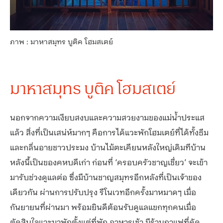
ภาพ : มาหาสมุทร บูติค โฮมสเตย์
มาหาสมุทร บูติค โฮมสเตย์
นอกจากความเงียบสงบและความสวยงามของแม่น้ำประแส
แล้ว สิ่งที่เป็นเสน่ห์มากๆ คือการได้แวะพักโฮมเตย์ที่ได้ทั้งธีม
และกลิ่นอายชาวประมง บ้านไม้ตะเคียนหลังใหญ่เดิมทีบ้าน
หลังนี้เป็นของคหบดีเก่า ก่อนที่ ‘ครอบครัวชาญเชี่ยว’ จะเข้า
มารับช่วงดูแลต่อ ซึ่งมีบ้านชาญสมุทรอีกหลังที่เป็นเจ้าของ
เดียวกัน ผ่านการปรับปรุง รีโนเวทอีกครั้งมาหมาดๆ เมื่อ
กันยายนที่ผ่านมา พร้อมยินดีต้อนรับดูแลแขกทุกคนเมื่อ
ตัดสินใจแวะมาพักตั้งแต่ที่พัก อาหารเช้า มีร้านกาแฟที่คัด