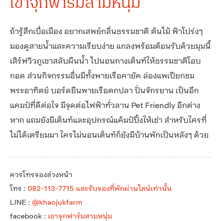
เขาจุกฟาร์มสามหนุ่ม
ถ้ารู้สึกเบื่อเมือง อยากเสพย์กลิ่นธรรมชาติ ต้นไม้ ฟ้าโปร่งๆ
มองดูสายน้ำและความเรียบง่าย แกลงพร้อมต้อนรับด้วยมุมนี้
เสิร์ฟวิวภูเขาสลับผืนน้ำ ไปนอนกางเต็นท์ให้ธรรมชาติโอบ
กอด ส่วนกิจกรรมอื่นมีทั้งพายเรือคายัค ล่องแพเปียกชม
พระอาทิตย์ บอร์ดยืนพายเรือตกปลา ปั่นจักรยาน เป็นอีก
แคมป์ที่ดีต่อใจ มีจุดต่อไฟฟ้าทั่วลาน Pet Friendly อีกต่าง
หาก แถมยังมีเต็นท์และอุปกรณ์แค้มป์ปิ้งให้เช่า สำหรับใครที่
ไม่ได้เตรียมมา ใครไม่นอนเต็นท์ก็ยังมีบ้านพักเป็นหลังๆ ด้วย
ควรโทรจองล่วงหน้า
โทร :
082-113-7715 และรับจองที่พักผ่านไลน์เท่านั้น
LINE :
@khaojukfarm
facebook :
เขาจุกฟาร์มสามหนุ่ม