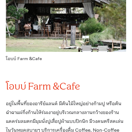
โอบบ์ Farm &Cafe
โอบบ์ Farm &Cafe
อยู่ในพื้นที่ของอารีย์แลนด์ มีต้นไม้ใหญ่อย่างก้ามปู หรือต้น
ฉำฉาแผ่กิ่งก้านให้ร่มเงาอยู่บริเวณกลางลานกว้างของร้าน
แดดร่มลมตกมีมุมนั่งปูเสื่อปูผ้าแบบปิกนิก มีวงดนตรีสดเล่น
ในวันหยุดสบายๆ บริการเครื่องดื่ม Coffee, Non-Coffee