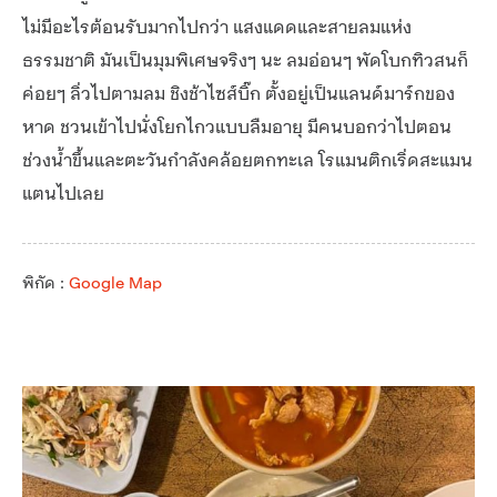
ไม่มีอะไรต้อนรับมากไปกว่า แสงแดดและสายลมแห่ง
ธรรมชาติ มันเป็นมุมพิเศษจริงๆ นะ ลมอ่อนๆ พัดโบกทิวสนก็
ค่อยๆ ลิ่วไปตามลม ชิงช้าไซส์บิ๊ก ตั้งอยู่เป็นแลนด์มาร์กของ
หาด ชวนเข้าไปนั่งโยกไกวแบบลืมอายุ มีคนบอกว่าไปตอน
ช่วงน้ำขึ้นและตะวันกำลังคล้อยตกทะเล โรแมนติกเริ่ดสะแมน
แตนไปเลย
พิกัด :
Google Map