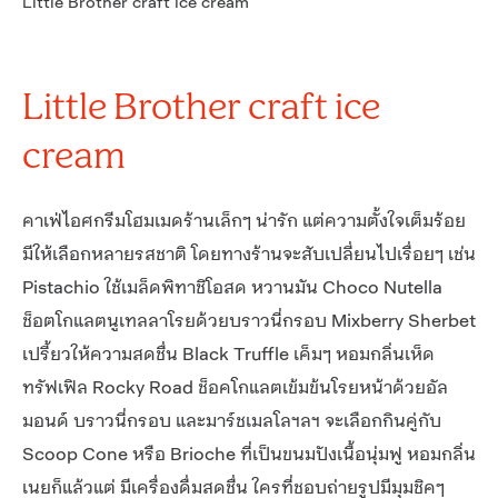
Little Brother craft ice cream
Little Brother craft ice
cream
คาเฟ่ไอศกรีมโฮมเมดร้านเล็กๆ น่ารัก แต่ความตั้งใจเต็มร้อย
มีให้เลือกหลายรสชาติ โดยทางร้านจะสับเปลี่ยนไปเรื่อยๆ เช่น
Pistachio ใช้เมล็ดพิทาชิโอสด หวานมัน Choco Nutella
ช็อตโกแลตนูเทลลาโรยด้วยบราวนี่กรอบ Mixberry Sherbet
เปรี้ยวให้ความสดชื่น Black Truffle เค็มๆ หอมกลิ่นเห็ด
ทรัฟเฟิล Rocky Road ช็อคโกแลตเข้มข้นโรยหน้าด้วยอัล
มอนด์ บราวนี่กรอบ และมาร์ชเมลโลฯลฯ จะเลือกกินคู่กับ
Scoop Cone หรือ Brioche ที่เป็นขนมปังเนื้อนุ่มฟู หอมกลิ่น
เนยก็แล้วแต่ มีเครื่องดื่มสดชื่น ใครที่ชอบถ่ายรูปมีมุมชิคๆ