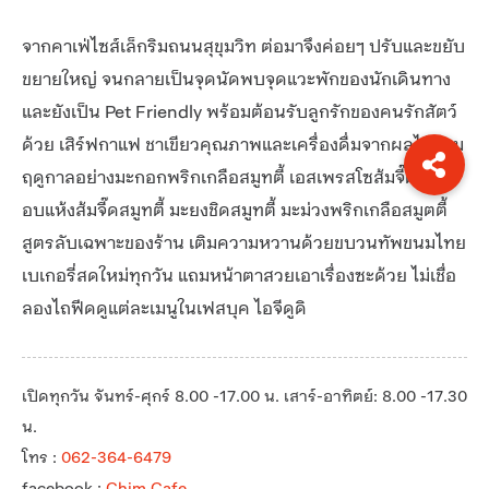
จากคาเฟ่ไซส์เล็กริมถนนสุขุมวิท ต่อมาจึงค่อยๆ ปรับและขยับ
ขยายใหญ่ จนกลายเป็นจุดนัดพบจุดแวะพักของนักเดินทาง
และยังเป็น Pet Friendly พร้อมต้อนรับลูกรักของคนรักสัตว์
ด้วย เสิร์ฟกาแฟ ชาเขียวคุณภาพและเครื่องดื่มจากผลไม้ตาม
ฤดูกาลอย่างมะกอกพริกเกลือสมูทตี้ เอสเพรสโซส้มจี๊ด บ๊วย
อบแห้งส้มจี๊ดสมูทตี้ มะยงชิดสมูทตี้ มะม่วงพริกเกลือสมูตตี้
สูตรลับเฉพาะของร้าน เติมความหวานด้วยขบวนทัพขนมไทย
เบเกอรี่สดใหม่ทุกวัน แถมหน้าตาสวยเอาเรื่องซะด้วย ไม่เชื่อ
ลองไถฟีดดูแต่ละเมนูในเฟสบุค ไอจีดูดิ
เปิดทุกวัน จันทร์-ศุกร์ 8.00 -17.00 น. เสาร์-อาทิตย์: 8.00 -17.30
น.
โทร :
062-364-6479
facebook :
Chim Cafe