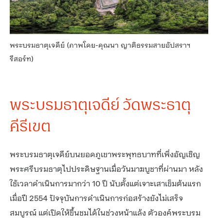
พระบรมธาตุเจดีย์ (ภาพโดย-คุณนา ญาติธรรมสายอัปสราฯ
รีสอร์ท)
พระบรมธาตุเจดีย์ วัดพระธาตุ
คีรีเขต
พระบรมธาตุเจดีย์บนยอดภูเขาพระพุทธบาทที่เพิ่งอัญเชิญ
พระศรีบรมธาตุไปประดิษฐานเมื่อวันมาฆบูชาที่ผ่านมา หลัง
ใช้เวลาดำเนินการมากว่า 10 ปี นับตั้งแต่เจาะเสาเข็มต้นแรก
เมื่อปี 2554 ปัจจุบันการดำเนินการก่อสร้างยังไม่เสร็จ
สมบูรณ์ แต่เปิดให้ขึ้นชมได้ในช่วงหน้าแล้ง ตัวองค์พระบรม