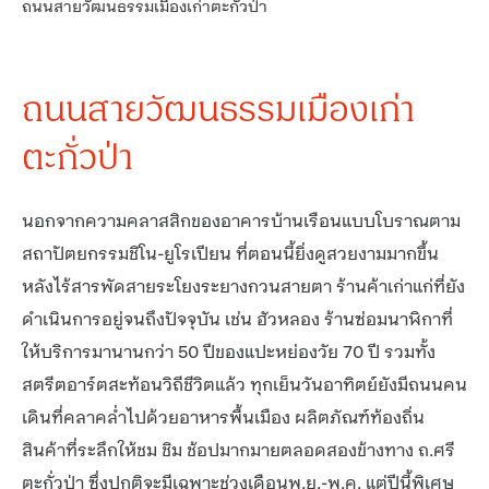
ถนนสายวัฒนธรรมเมืองเก่าตะกั่วป่า
ถนนสายวัฒนธรรมเมืองเก่า
ตะกั่วป่า
นอกจากความคลาสสิกของอาคารบ้านเรือนแบบโบราณตาม
สถาปัตยกรรมชิโน-ยูโรเปียน ที่ตอนนี้ยิ่งดูสวยงามมากขึ้น
หลังไร้สารพัดสายระโยงระยางกวนสายตา ร้านค้าเก่าแก่ที่ยัง
ดำเนินการอยู่จนถึงปัจจุบัน เช่น ฮัวหลอง ร้านซ่อมนาฬิกาที่
ให้บริการมานานกว่า 50 ปีของแปะหย่องวัย 70 ปี รวมทั้ง
สตรีตอาร์ตสะท้อนวิถีชีวิตแล้ว ทุกเย็นวันอาทิตย์ยังมีถนนคน
เดินที่คลาคล่ำไปด้วยอาหารพื้นเมือง ผลิตภัณฑ์ท้องถิ่น
สินค้าที่ระลึกให้ชม ชิม ช้อปมากมายตลอดสองข้างทาง ถ.ศรี
ตะกั่วป่า ซึ่งปกติจะมีเฉพาะช่วงเดือนพ.ย.-พ.ค. แต่ปีนี้พิเศษ