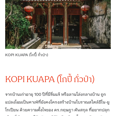
KOPI KUAPA (โกปี้ กั่วป่า)
KOPI KUAPA (โกปี้ กั่วป่า)
จากบ้านเก่าอายุ 100 ปีที่มีจิ่มแจ้ หรือลานโล่งกลางบ้าน ถูก
แปลงโฉมเป็นคาเฟ่ที่ยังคงโครงสร้างบ้านโบราณสไตล์ชิโน-ยู
โรเปียน ด้วยความตั้งใจของ ดร.กฤษฎา ตันสกุล ที่อยากปลุก