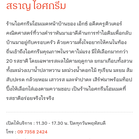
สราญ ไอศกรีม
ร้านไอศกรีมโฮมเมดหน้าบ้านของ เอ็กซ์ อดีตครูติวเตอร์
คณิตศาสตร์ที่วางตำราหันมาเอาดีด้านการทำไอติมเพื่อกลับ
บ้านมาอยู่กับครอบครัว ด้วยความตั้งใจอยากให้คนในท้อง
ถิ่นเข้าถึงไอศกรีมคุณภาพในราคาไม่แรง มีให้เลือกมากกว่า
20 รสชาติ โดยเฉพาะรสผลไม้ตามฤดูกาล ยกมาเกือบทั้งสวน
ทั้งมะม่วงเบาน้ำปลาหวาน มะม่วงน้ำดอกไม้ ทุเรียน มะยม ส้ม
สับปะรด กล้วยหอม เสาวรส และจำปาดะ เสิร์ฟมาพร้อมท็อป
ปิ้งให้เลือกใส่เองตามความชอบ เป็นร้านไอศกรีมโฮมเมดที่
รสชาติอร่อยจริงไรจริง
เปิดให้บริการ : 11.30 - 17.30 น. ปิดทุกวันพฤหัสบดี
โทร :
09 7358 2424