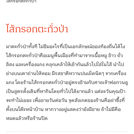
ไส้กรอกตะกั่วป่า
ไส้กรอกตะกั่วป่า
มาตะกั่วป่าทั้งที ไม่ชิมอะไรที่เป็นเอกลักษณ์ของท้องถิ่นได้ไง
ไส้กรอกตะกั่วป่าคือเมนูพื้นเมืองที่ทำมาจากเนื้อหมู ข้าว ถั่ว
ลิสง และเครื่องแกง คลุกเคล้าให้เข้ากันแล้วไปใส่ในไส้ นำไป
ย่างบนเตาถ่านให้หอม มีรสชาติหวานปนเผ็ดนิดๆ จากเครื่อง
แกง โดยร้านไส้กรอกตะกั่วป่าอยู่ตรงข้ามกับศาลเจ้าพ่อกวนอู
เป็นสูตรดั้งเดิมที่หากินโดยทั่วไปได้ยากแล้ว แต่ละวันคุณป้า
จะทำไม่เยอะ เพื่อขายวันต่อวัน จุดสังเกตของร้านคือฝาซึ้งที่
ตั้งบนโต๊ะหน้าบ้าน หากวางอยู่แสดงว่ายังมีขาย ถ้าไม่มีคือ
หมดแล้วหรือร้านปิด