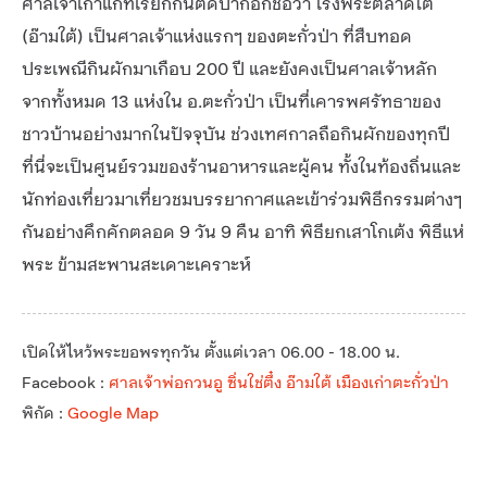
ศาลเจ้าเก่าแก่ที่เรียกกันติดปากอีกชื่อว่า โรงพระตลาดใต้
(อ๊ามใต้) เป็นศาลเจ้าแห่งแรกๆ ของตะกั่วป่า ที่สืบทอด
ประเพณีกินผักมาเกือบ 200 ปี และยังคงเป็นศาลเจ้าหลัก
จากทั้งหมด 13 แห่งใน อ.ตะกั่วป่า เป็นที่เคารพศรัทธาของ
ชาวบ้านอย่างมากในปัจจุบัน ช่วงเทศกาลถือกินผักของทุกปี
ที่นี่จะเป็นศูนย์รวมของร้านอาหารและผู้คน ทั้งในท้องถิ่นและ
นักท่องเที่ยวมาเที่ยวชมบรรยากาศและเข้าร่วมพิธีกรรมต่างๆ
กันอย่างคึกคักตลอด 9 วัน 9 คืน อาทิ พิธียกเสาโกเต้ง พิธีแห่
พระ ข้ามสะพานสะเดาะเคราะห์
เปิดให้ไหว้พระขอพรทุกวัน ตั้งแต่เวลา 06.00 - 18.00 น.
Facebook :
ศาลเจ้าพ่อกวนอู ซิ่นใช่ตึ๋ง อ๊ามใต้ เมืองเก่าตะกั่วป่า
พิกัด :
Google Map