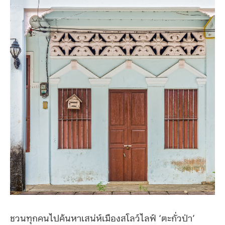
ชวนทุกคนไปค้นหาเสน่ห์เมืองสโลว์ไลฟ์ ‘ตะกั่วป่า’