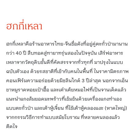
ฮกกี่เหลา
ฮกกี่เหลาคือร้านอาหารไทย-จีนชื่อดังที่อยู่คู่ตะกั่วป่ามานาน
กว่า 40 ปี สืบทอดสู่ทายาทรุ่นสองในปัจจุบัน เสิร์ฟอาหาร
เหลาจากวัตถุดิบชั้นดีที่คัดสรรจากทั่วทุกที่ มาปรุงในแบบ
ฉบับตัวเอง ด้วยรสชาติที่เข้ากับคนในพื้นที่ ในราคามิตรภาพ
คอนเฟิร์มความอร่อยด้วยมิชลินไกด์ 3 ปีล่าสุด นอกจากเอ็น
ขาหมูราดหอยเป๋าฮื้อ และเต๋าเต้ยหมอไฟที่เป็นจานเด็ดแล้ว
แนะนำแกงส้มยอดมะพร้าวที่เข้มข้นด้วยเครื่องแกงทำเอง
แบบตะกั่วป่า และเต้าหู้เจี๋ยน ที่ใช้เต้าหู้คลองแงะ (หาดใหญ่)
จากกรรมวิธีการทำแบบสมัยโบราณ ที่หลายคนลองแล้ว
ติดใจ