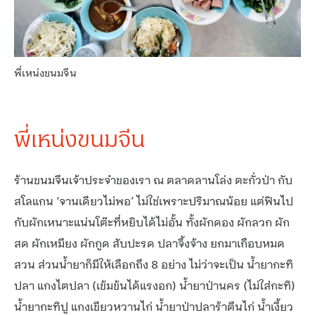
พี่เหน่งขนมจีน
พี่เหน่งขนมจีน
ร้านขนมจีนเจ้าประจำของเรา ณ ตลาดลานโล่ง ตะกั่วป่า กับ
สโลแกน ‘จานเดียวไม่พอ’ ไม่ใช่เพราะปริมาณน้อย แต่ฟินไป
กับผักเหนาะแน่นโต๊ะที่หยิบได้ไม่อั้น ทั้งผักดอง ผักลวก ผัก
สด ผักเหมียง ผักกูด สับปะรด ปลาจิ้งจ้าง ยกมาเกือบหมด
สวน ส่วนน้ำยาก็มีให้เลือกถึง 8 อย่าง ไม่ว่าจะเป็น น้ำยากะทิ
ปลา แกงไตปลา (เข้มข้นได้แรงอก) น้ำยาป่านคร (ไม่ใส่กะทิ)
น้ำยากะทิปู แกงเขียวหวานไก่ น้ำยาป่าปลาร้าตีนไก่ น้ำเงี้ยว