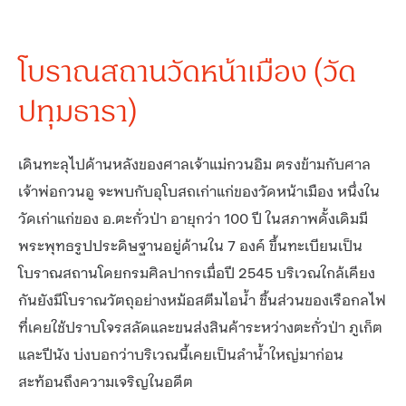
โบราณสถานวัดหน้าเมือง (วัด
ปทุมธารา)
เดินทะลุไปด้านหลังของศาลเจ้าแม่กวนอิม ตรงข้ามกับศาล
เจ้าพ่อกวนอู จะพบกับอุโบสถเก่าแก่ของวัดหน้าเมือง หนึ่งใน
วัดเก่าแก่ของ อ.ตะกั่วป่า อายุกว่า 100 ปี ในสภาพดั้งเดิมมี
พระพุทธรูปประดิษฐานอยู่ด้านใน 7 องค์ ขึ้นทะเบียนเป็น
โบราณสถานโดยกรมศิลปากรเมื่อปี 2545 บริเวณใกล้เคียง
กันยังมีโบราณวัตถุอย่างหม้อสตีมไอน้ำ ชิ้นส่วนของเรือกลไฟ
ที่เคยใช้ปราบโจรสลัดและขนส่งสินค้าระหว่างตะกั่วป่า ภูเก็ต
และปีนัง บ่งบอกว่าบริเวณนี้เคยเป็นลำน้ำใหญ่มาก่อน
สะท้อนถึงความเจริญในอดีต