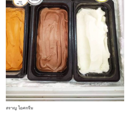
สราญ ไอศกรีม