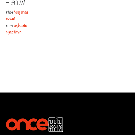
– คาเฟ่
เรื่อง
วิชชุ ชาญ
ณรงค์
ภาพ
อรุโณทัย
พุทธรักษา