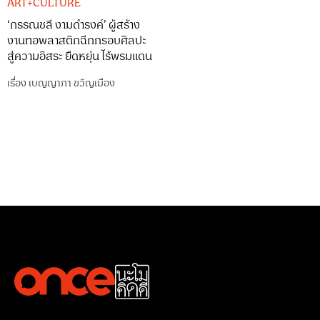
ART+CULTURE
‘กรรณชลี งามดำรงค์’ ผู้สร้าง
งานทอพลาสติกฉีกกรอบศิลปะ
สู่ความอิสระ ยืดหยุ่น ไร้พรมแดน
เรื่อง
เบญญาภา ขวัญเมือง