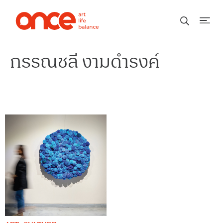
กรรณชลี งามดำรงค์