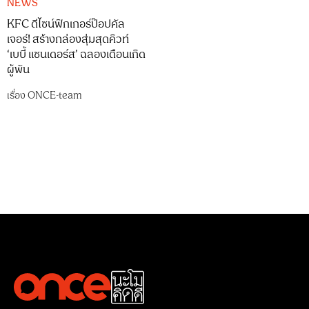
NEWS
KFC ดีไซน์ฟิกเกอร์ป๊อปคัล
เจอร์! สร้างกล่องสุ่มสุดคิวท์
‘เบบี้ แซนเดอร์ส’ ฉลองเดือนเกิด
ผู้พัน
เรื่อง
ONCE-team