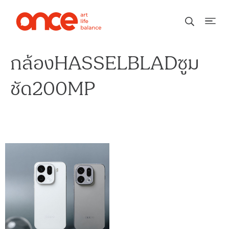
กล้องHASSELBLADซูม
ชัด200MP