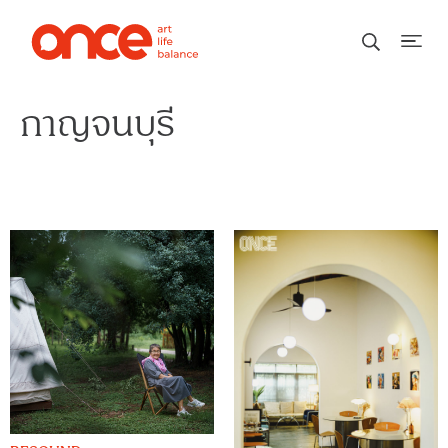
กาญจนบุรี