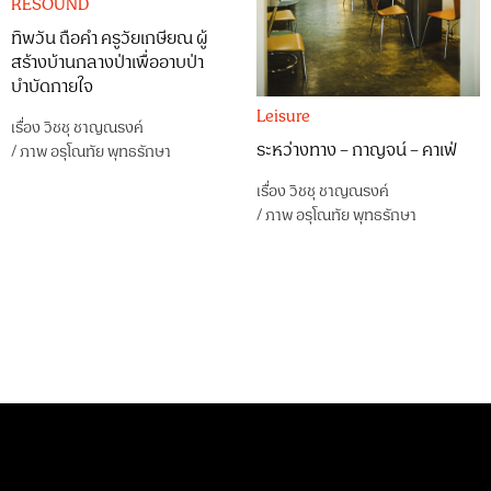
RESOUND
ทิพวัน ถือคำ ครูวัยเกษียณ ผู้
สร้างบ้านกลางป่าเพื่ออาบป่า
บำบัดกายใจ
Leisure
เรื่อง
วิชชุ ชาญณรงค์
ระหว่างทาง – กาญจน์ – คาเฟ่
/
ภาพ
อรุโณทัย พุทธรักษา
เรื่อง
วิชชุ ชาญณรงค์
/
ภาพ
อรุโณทัย พุทธรักษา