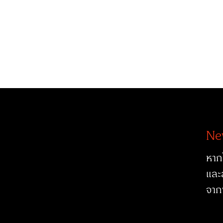
Ne
หาก
และ
จาก