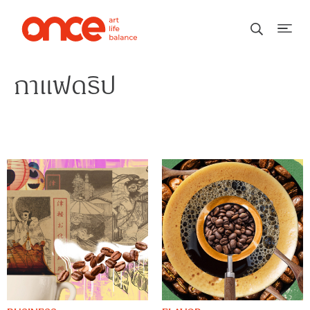
กาแฟดริป