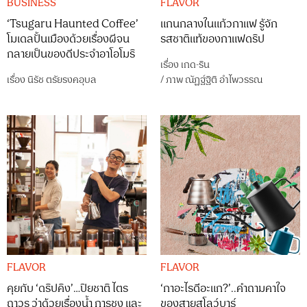
BUSINESS
FLAVOR
‘Tsugaru Haunted Coffee’
แกนกลางในแก้วกาแฟ รู้จัก
โมเดลปั้นเมืองด้วยเรื่องผีจน
รสชาติแท้ของกาแฟดริป
กลายเป็นของดีประจำอาโอโมริ
เรื่อง
เกด-ริน
เรื่อง
นิรัช ตรัยรงคอุบล
/
ภาพ
ณัฏฐ์ฐิติ อำไพวรรณ
FLAVOR
FLAVOR
คุยกับ ‘ดริปคิง’…ปิยชาติ ไตร
‘กาอะไรดีอะแก?’..คำถามคาใจ
ถาวร ว่าด้วยเรื่องน้ำ การชง และ
ของสายสโลว์บาร์