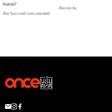
ก้นหอย?
เรื่อง
เกด-ริน
เรื่อง
วีณา บารมี
/
ภาพ
มาหยารัศมี