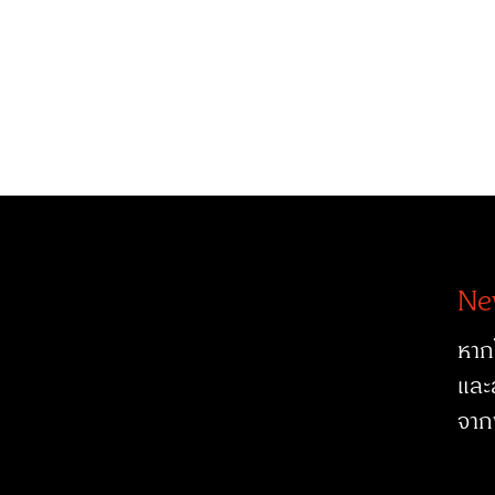
Ne
หาก
และ
จาก