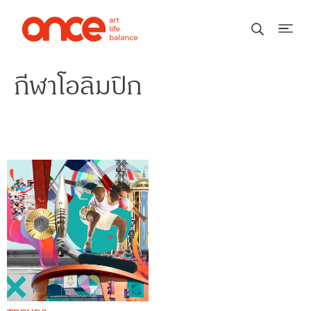
กีฬาโอลิมปิก