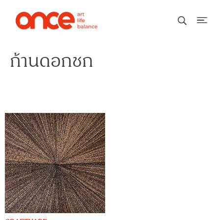
ก้านดอกชก