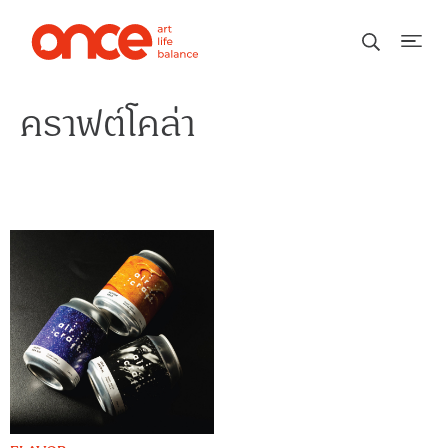
คราฟต์โคล่า