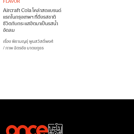
FLAVOR
Aircraft Cola โคล่าสดแบรนด์
แรกในกรุงเทพฯ ที่ดึงรสชาติ
ชีวิตกับกระแสฮิตมาเป็นรสน้ำ
อัดลม
เรื่อง
พิชามญชุ์ พูนสวัสดิ์พงศ์
/
ภาพ
ฉัตรชัย มาตยภูธร