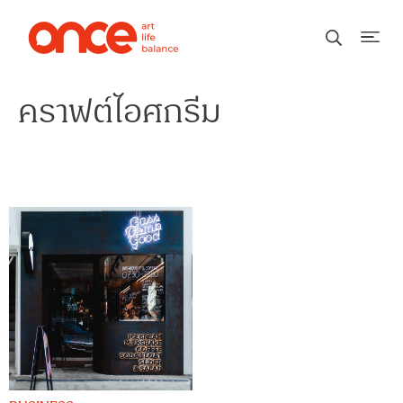
คราฟต์ไอศกรีม