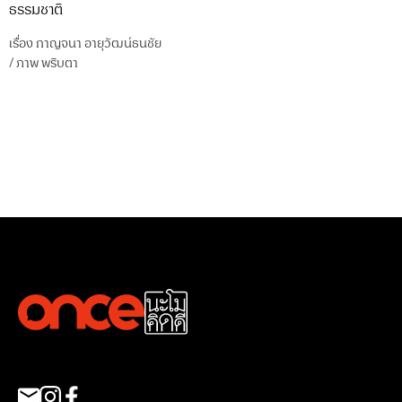
ธรรมชาติ
เรื่อง
กาญจนา อายุวัฒน์ธนชัย
/
ภาพ
พริบตา