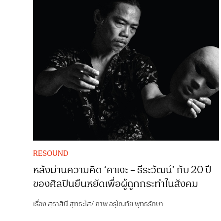
RESOUND
หลังม่านความคิด ‘คาเงะ – ธีระวัฒน์’ กับ 20 ปี
ของศิลปินยืนหยัดเพื่อผู้ถูกกระทำในสังคม
เรื่อง
สุธาสินี สุทธะโส
/
ภาพ
อรุโณทัย พุทธรักษา