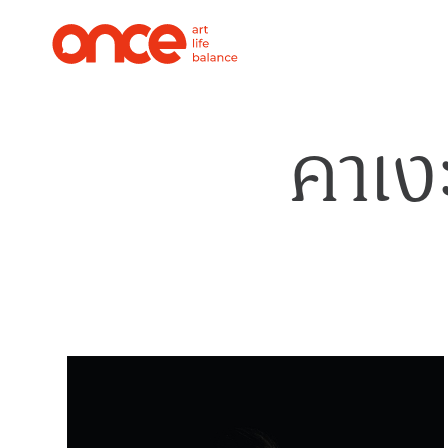
คาเงะ