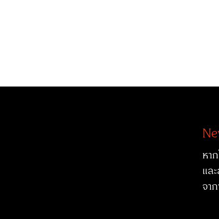
Ne
หาก
และ
จาก