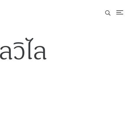
ุลวิไล