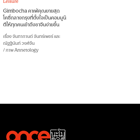
Leisure
Gimbocha คาเฟ่คุณยายสุด
โคซี่กลางกรุงที่ตั้งใจเป็นคอมมูนิ
ตีให้ทุกคนเข้าถึงชาจีนง่ายขึ้น
เรื่อง
จันทากานต์ จันทร์เพชร์
และ
ณัฐฐินันท์ วงศ์จีน
/
ภาพ
Annetology