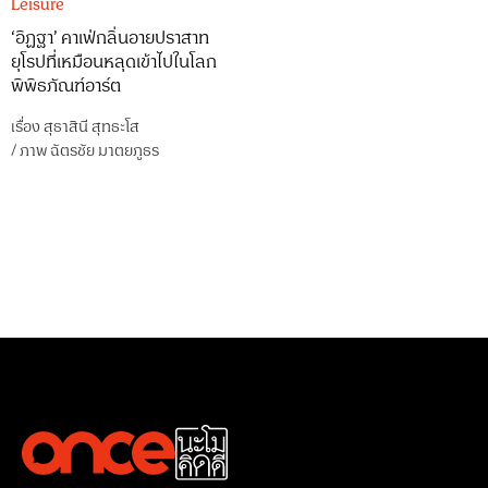
Leisure
‘อิฏฐา’ คาเฟ่กลิ่นอายปราสาท
ยุโรปที่เหมือนหลุดเข้าไปในโลก
พิพิธภัณฑ์อาร์ต
เรื่อง
สุธาสินี สุทธะโส
/
ภาพ
ฉัตรชัย มาตยภูธร