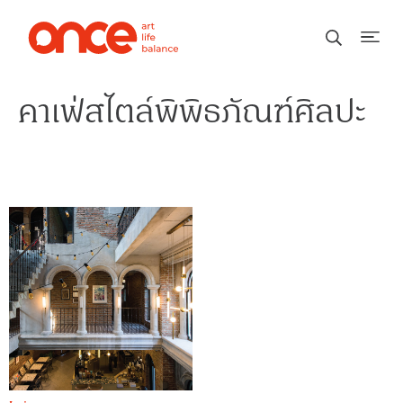
คาเฟ่สไตล์พิพิธภัณฑ์ศิลปะ