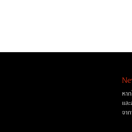
Ne
หาก
และ
จาก