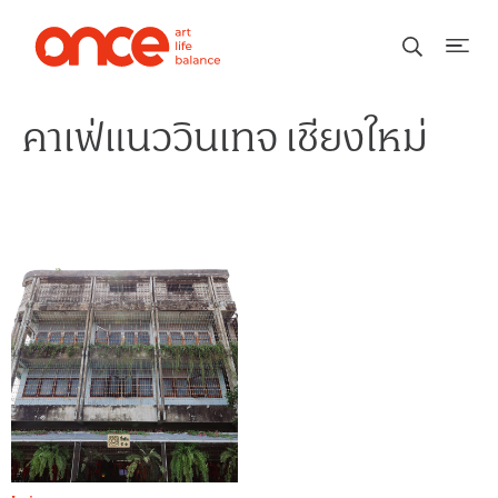
คาเฟ่แนววินเทจ เชียงใหม่