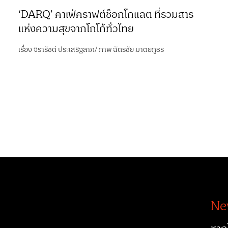
‘DARQ’ คาเฟ่คราฟต์ช็อกโกแลต ที่รวมสาร
แห่งความสุขจากโกโก้ทั่วไทย
เรื่อง
จิรารัชต์ ประเสริฐลาภ
/
ภาพ
ฉัตรชัย มาตยภูธร
Ne