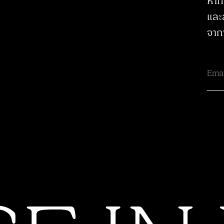
หาก
และ
จาก