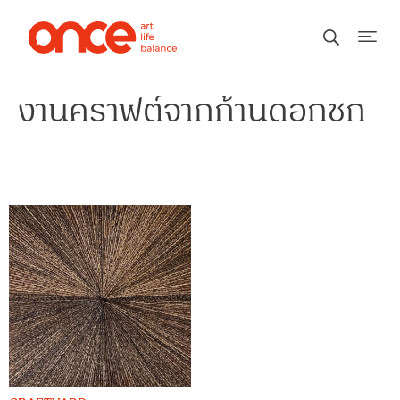
งานคราฟต์จากก้านดอกชก