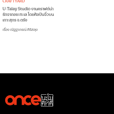
CRAFTYARD
U-Talay Studio งานคราฟต์น่า
รักจากขยะทะเล โดยศิลปินจิ๋วบน
เกาะสุกร จ.ตรัง
เรื่อง
ณัฐฐาภรณ์ ศิริสลุง