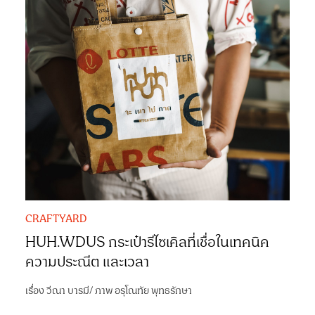
CRAFTYARD
HUH.WDUS กระเป๋ารีไซเคิลที่เชื่อในเทคนิค
ความประณีต และเวลา
เรื่อง
วีณา บารมี
/
ภาพ
อรุโณทัย พุทธรักษา