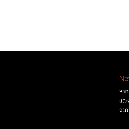
Ne
หาก
และ
จาก