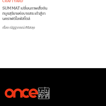
CRAFTYARD
SUM MAT เปลี่ยนภาพเสื่อจัน
ทบูรสุริยาแห่งบางสระเก้าสู่งา
นคราฟต์ไลฟ์สไตล์
เรื่อง
ณัฐฐาภรณ์ ศิริสลุง