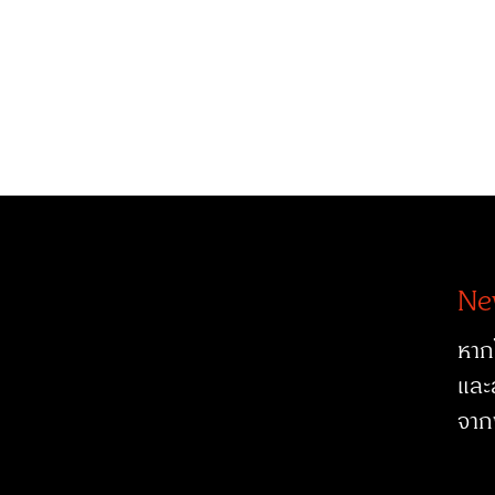
Ne
หาก
และ
จาก