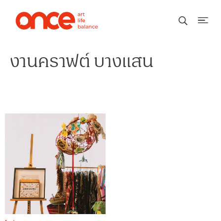
งานคราฟต์ บางแสน