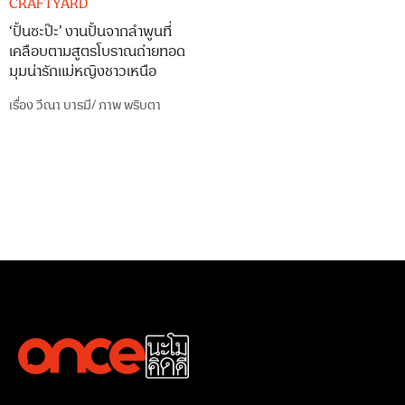
CRAFTYARD
‘ปั้นซะป๊ะ’ งานปั้นจากลำพูนที่
เคลือบตามสูตรโบราณถ่ายทอด
มุมน่ารักแม่หญิงชาวเหนือ
เรื่อง
วีณา บารมี
/
ภาพ
พริบตา