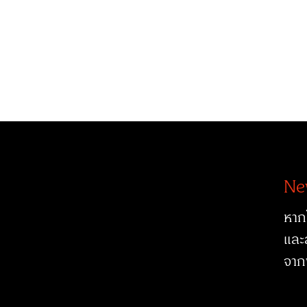
Ne
หาก
และ
จาก