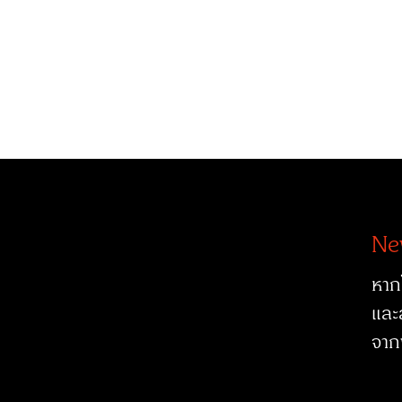
Ne
หาก
และ
จาก