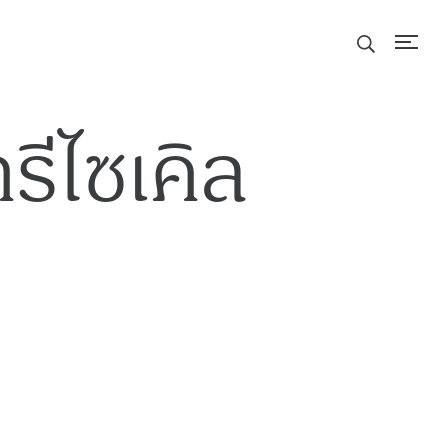
รีไซเคิล