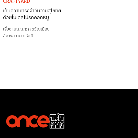
CRAFTYARD
เก็บความทรงจำวันวานสุโขทัย
ด้วยโมเดลไม้รถคอกหมู
เรื่อง
เบญญาภา ขวัญเมือง
/
ภาพ
มาหยารัศมี