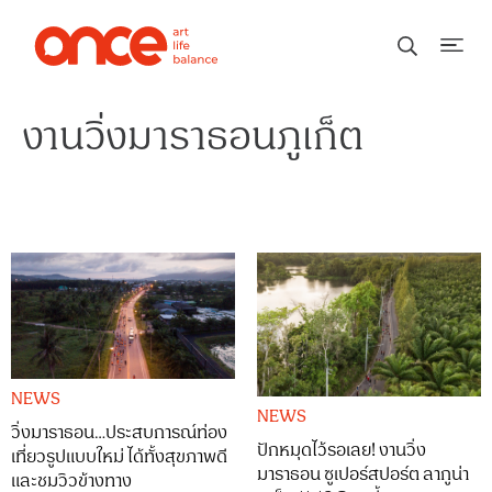
งานวิ่งมาราธอนภูเก็ต
NEWS
NEWS
วิ่งมาราธอน…ประสบการณ์ท่อง
ปักหมุดไว้รอเลย! งานวิ่ง
เที่ยวรูปแบบใหม่ ได้ทั้งสุขภาพดี
มาราธอน ซูเปอร์สปอร์ต ลากูน่า
และชมวิวข้างทาง