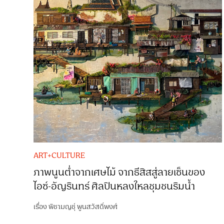
ART+CULTURE
ภาพนูนต่ำจากเศษไม้ จากธีสิสสู่ลายเซ็นของ
ไอซ์-อัญรินทร์ ศิลปินหลงใหลชุมชนริมน้ำ
เรื่อง
พิชามญชุ์ พูนสวัสดิ์พงศ์