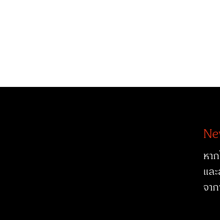
Ne
หาก
และ
จาก