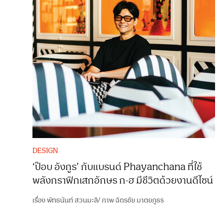
DESIGN
‘ป๊อบ อังกูร’ กับแบรนด์ Phayanchana ที่ใช้
พลังกราฟิกเสกอักษร ก-ฮ มีชีวิตด้วยงานดีไซน์
เรื่อง
พัทธนันท์ สวนมะลิ
/
ภาพ
ฉัตรชัย มาตยภูธร