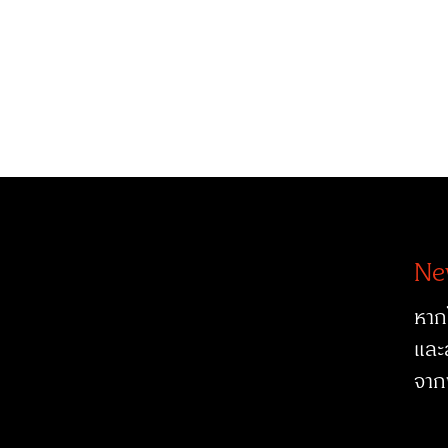
Ne
หาก
และ
จาก