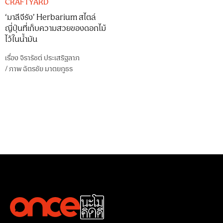
CRAFTYARD
‘มาลีจีรัง’ Herbarium สไตล์
ญี่ปุ่นที่เก็บความสวยของดอกไม้
ไว้ในน้ำมัน
เรื่อง
จิรารัชต์ ประเสริฐลาภ
/
ภาพ
ฉัตรชัย มาตยภูธร