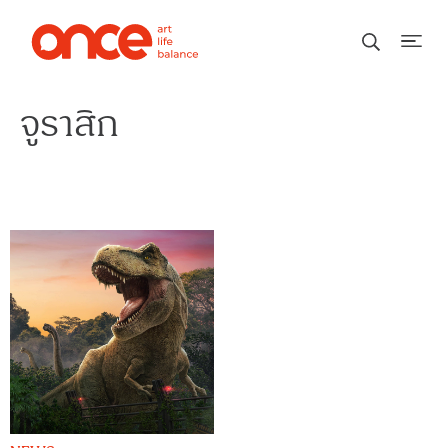
จูราสิก