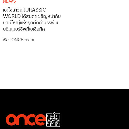
NEWS
เอาใจสาวก JURASSIC
WORLD ได้สบตาเผชิญหน้ากับ
ยักษ์ใหญ่แห่งยุคดึกดำบรรพ์แบ
บอิมเมอร์ซีฟที่เอเชียทีค
เรื่อง
ONCE-team