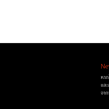
Ne
หาก
และ
จาก