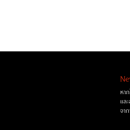
Ne
หาก
และ
จาก