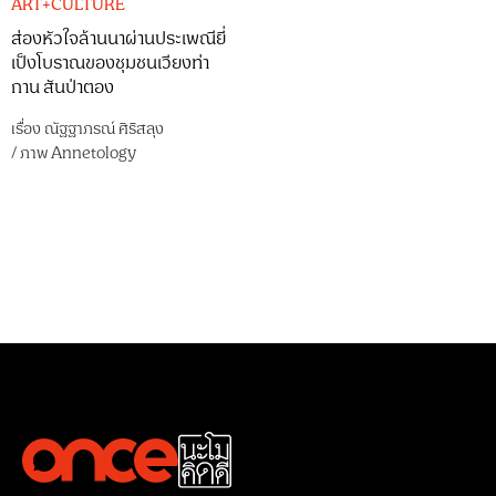
ART+CULTURE
ส่องหัวใจล้านนาผ่านประเพณียี่
เป็งโบราณของชุมชนเวียงท่า
กาน สันป่าตอง
เรื่อง
ณัฐฐาภรณ์ ศิริสลุง
/
ภาพ
Annetology