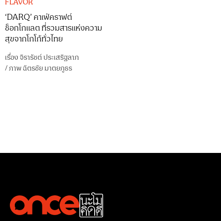
FLAVOR
‘DARQ’ คาเฟ่คราฟต์
ช็อกโกแลต ที่รวมสารแห่งความ
สุขจากโกโก้ทั่วไทย
เรื่อง
จิรารัชต์ ประเสริฐลาภ
/
ภาพ
ฉัตรชัย มาตยภูธร