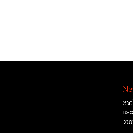
Ne
หาก
และ
จาก