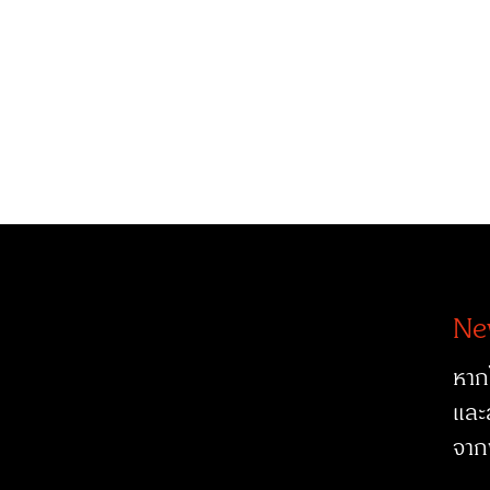
Ne
หาก
และ
จาก