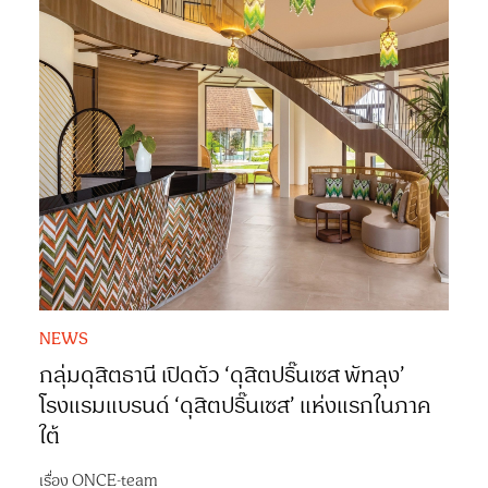
NEWS
กลุ่มดุสิตธานี เปิดตัว ‘ดุสิตปริ๊นเซส พัทลุง’
โรงแรมแบรนด์ ‘ดุสิตปริ๊นเซส’ แห่งแรกในภาค
ใต้
เรื่อง
ONCE-team