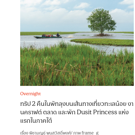
Overnight
ทริป 2 คืนในพัทลุงบนเส้นทางเที่ยวทะเลน้อย งา
นคราฟต์ ตลาด และพัก Dusit Princess แห่ง
แรกในภาคใต้
เรื่อง
พิชามญชุ์ พูนสวัสดิ์พงศ์
/
ภาพ
frame_g