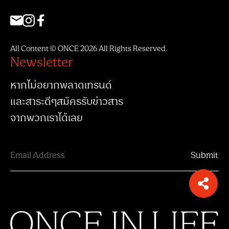
All Content © ONCE 2026 All Rights Reserved.
Newsletter
หากไม่อยากพลาดเทรนด์
และสาระดีๆสมัครรับข่าวสาร
จากพวกเราได้เลย