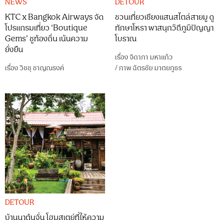
NEWS
DETOUR
KTC x Bangkok Airways จัด
ชวนเที่ยวเชียงแสนสไตล์สายมู ดู
โปรแกรมเที่ยว ‘Boutique
ทักษาโหรา พาสนุกวิถีภูมิปัญญา
Gems’ ชูท้องถิ่น เน้นความ
โบราณ
ยั่งยืน
เรื่อง
จิดาภา มหาแก้ว
เรื่อง
วิชชุ ชาญณรงค์
/
ภาพ
ฉัตรชัย มาตยภูธร
DETOUR
บ้านนาต้นจั่น โฮมสเตย์ที่ให้ความ